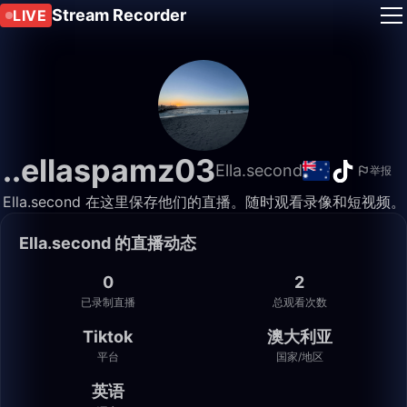
Stream Recorder
LIVE
..ellaspamz03
Ella.second
举报
Ella.second 在这里保存他们的直播。随时观看录像和短视频。
Ella.second 的直播动态
0
2
已录制直播
总观看次数
Tiktok
澳大利亚
平台
国家/地区
英语