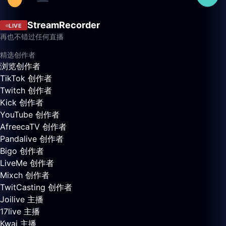
StreamRecorder
LIVE
再也不错过任何直播
精选创作者
浏览创作者
TikTok 创作者
Twitch 创作者
Kick 创作者
YouTube 创作者
AfreecaTV 创作者
Pandalive 创作者
Bigo 创作者
LiveMe 创作者
Mixch 创作者
TwitCasting 创作者
Joilive 主播
17live 主播
Kwai 主播