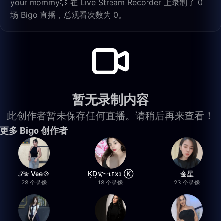
your mommy🤭 在 Live Stream Recorder 上录制了 0
场 Bigo 直播，总观看次数为 0。
暂无录制内容
此创作者暂未保存任何直播。请稍后再来查看！
更多 Bigo 创作者
𝒮✮ Vee💠
K͙D͙࿐ʟᴇxɪ Ⓚ
金星
28 个录像
18 个录像
23 个录像