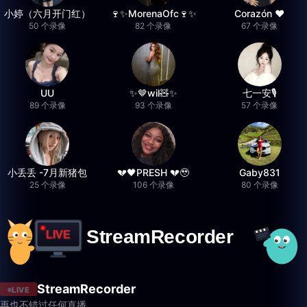
小婷（六月开门红）
🍷✨MorenaOfc🍷✨
Corazón ♥
50 个录像
82 个录像
67 个录像
UU
✨🤎wil🧸✨
七一安🎙️
89 个录像
93 个录像
57 个录像
小丢丢 -7月新猪包
💔🖤PRESH 💔🥹
Gaby831
25 个录像
106 个录像
80 个录像
StreamRecorder
LIVE
再也不错过任何直播