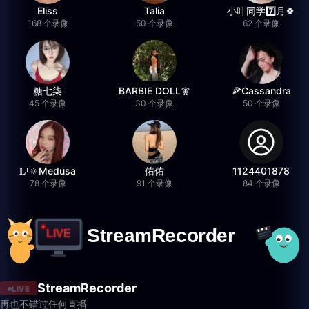
Eliss
Talia
小叶同学7️⃣月🍀
168 个录像
50 个录像
62 个录像
糖七柒
BARBIE DOLL🧚
🍕Cassandra
45 个录像
30 个录像
50 个录像
𝐋ᵀ🔅Medusa
佑佑
1124401878
78 个录像
91 个录像
84 个录像
StreamRecorder
LIVE
再也不错过任何直播