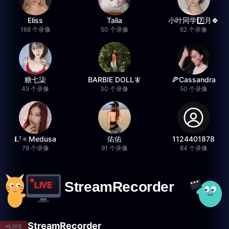
Eliss
Talia
小叶同学7️⃣月🍀
168 个录像
50 个录像
62 个录像
糖七柒
BARBIE DOLL🧚
🍕Cassandra
45 个录像
30 个录像
50 个录像
𝐋ᵀ🔅Medusa
佑佑
1124401878
78 个录像
91 个录像
84 个录像
StreamRecorder
LIVE