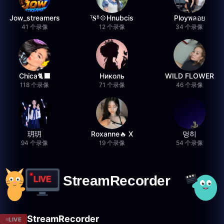
Jow_streamers
ᵀ𝐒ᴮ💠Hnubcis
Ployพลอย
41 个录像
12 个录像
34 个录像
Chica🐈‍⬛
Николь
WILD FLOWER
118 个录像
71 个录像
46 个录像
玥玥
Roxanne🔥 X
멍히
94 个录像
19 个录像
54 个录像
StreamRecorder
LIVE