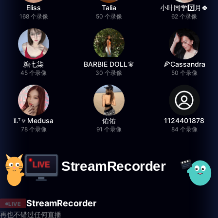
Eliss
Talia
小叶同学7️⃣月🍀
168 个录像
50 个录像
62 个录像
糖七柒
BARBIE DOLL🧚
🍕Cassandra
45 个录像
30 个录像
50 个录像
𝐋ᵀ🔅Medusa
佑佑
1124401878
78 个录像
91 个录像
84 个录像
StreamRecorder
LIVE
再也不错过任何直播