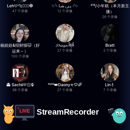
Leh🩷🐆🧚🏻‍♂️🧿
✨‏𓆩 يـرۅشـا 𓆪✨
²¹⁴/小年糕（本月新主
47 个录像
12 个录像
播）
26 个录像
杨娃娃&招财猫🐱（好
𝓢𝓱𝓪𝔃𝓪 ཐི༏ཋྀ
Bratt
27 个录像
2 个录像
运来～）
100 个录像
👻 Sachii🫶🏻🔒
ˢᵘᶜᶜ👑Daony✯♡🌈
Lin💄
98 个录像
27 个录像
7 个录像