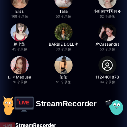
Eliss
Talia
小叶同学7️⃣月🍀
168 个录像
50 个录像
62 个录像
糖七柒
BARBIE DOLL🧚
🍕Cassandra
45 个录像
30 个录像
50 个录像
𝐋ᵀ🔅Medusa
佑佑
1124401878
78 个录像
91 个录像
84 个录像
StreamRecorder
LIVE