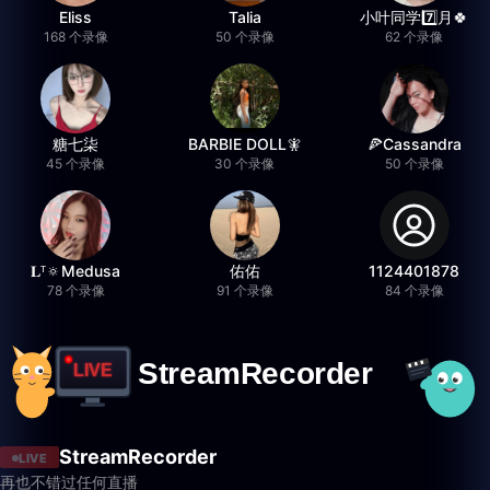
Eliss
Talia
小叶同学7️⃣月🍀
168 个录像
50 个录像
62 个录像
糖七柒
BARBIE DOLL🧚
🍕Cassandra
45 个录像
30 个录像
50 个录像
𝐋ᵀ🔅Medusa
佑佑
1124401878
78 个录像
91 个录像
84 个录像
StreamRecorder
LIVE
再也不错过任何直播