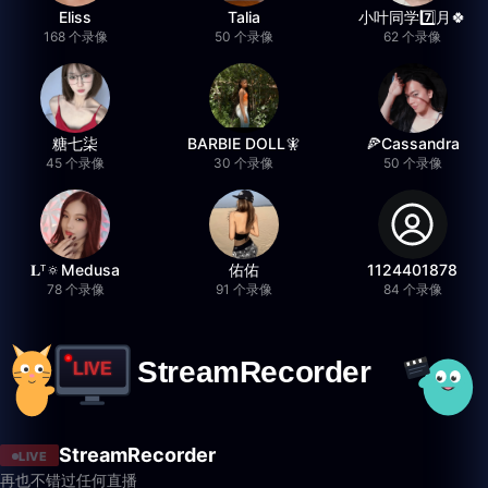
Eliss
Talia
小叶同学7️⃣月🍀
168 个录像
50 个录像
62 个录像
糖七柒
BARBIE DOLL🧚
🍕Cassandra
45 个录像
30 个录像
50 个录像
𝐋ᵀ🔅Medusa
佑佑
1124401878
78 个录像
91 个录像
84 个录像
StreamRecorder
LIVE
再也不错过任何直播