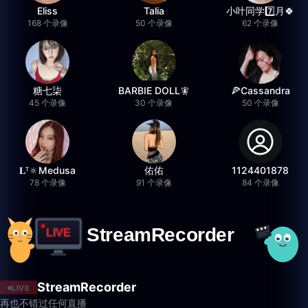
Eliss
Talia
小叶同学7️⃣月🍀
168 个录像
50 个录像
62 个录像
糖七柒
BARBIE DOLL🧚
🍕Cassandra
45 个录像
30 个录像
50 个录像
𝐋ᵀ🔅Medusa
佑佑
1124401878
78 个录像
91 个录像
84 个录像
StreamRecorder
LIVE
再也不错过任何直播