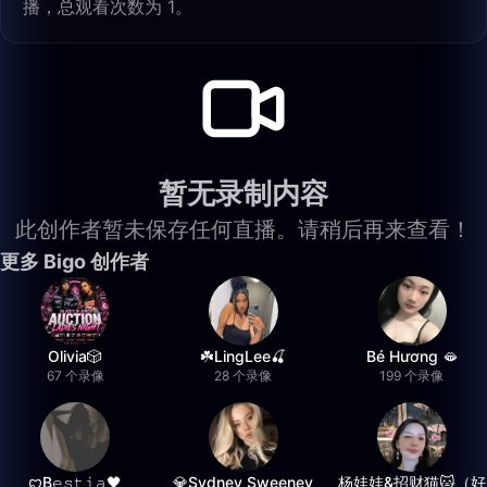
播，总观看次数为 1。
暂无录制内容
此创作者暂未保存任何直播。请稍后再来查看！
更多 Bigo 创作者
Olivia🎲
☘️LingLee🍒
Bé Hương 🫦
67 个录像
28 个录像
199 个录像
ꨄB𝚎𝚜𝚝𝚒𝚊🖤
💎Sydney Sweeney
杨娃娃&招财猫🐱（好