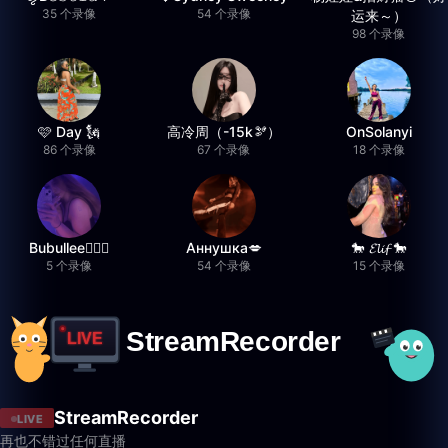
35 个录像
54 个录像
运来～）
98 个录像
🩷 Day 🗽
高冷周（-15k🫘）
OnSolanyi
86 个录像
67 个录像
18 个录像
Bubullee🧚🏼‍♀️
Аннушка💋
🐎 𝓔𝓵𝓲𝓯 🐎
5 个录像
54 个录像
15 个录像
StreamRecorder
LIVE
再也不错过任何直播