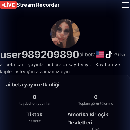
Stream Recorder
LIVE
user989209890
ai beta
Bildir
ai beta canlı yayınlarını burada kaydediyor. Kayıtları ve
klipleri istediğiniz zaman izleyin.
ai beta yayın etkinliği
0
0
Kaydedilen yayınlar
Toplam görüntülenme
Tiktok
Amerika Birleşik
Platform
Devletleri
Ülke