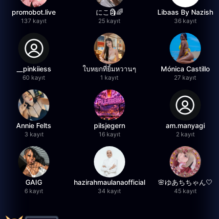
promobot.live
にこ🗿🌈
Libaas By Nazish
137 kayıt
25 kayıt
36 kayıt
__pinkiiess
ใบหยกที่ยิ้มหวานๆ
Mónica Castillo
60 kayıt
1 kayıt
27 kayıt
Annie Felts
pilsjegern
am.manyagi
3 kayıt
16 kayıt
2 kayıt
GAIG
hazirahmaulanaofficial
🌸ゆあちちゃん🤍
6 kayıt
34 kayıt
45 kayıt