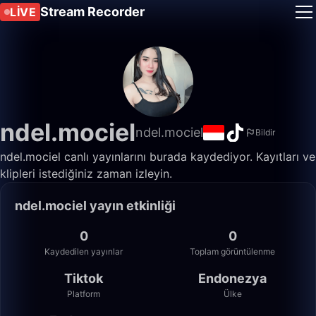
Stream Recorder
LIVE
ndel.mociel
ndel.mociel
Bildir
ndel.mociel canlı yayınlarını burada kaydediyor. Kayıtları ve
klipleri istediğiniz zaman izleyin.
ndel.mociel yayın etkinliği
0
0
Kaydedilen yayınlar
Toplam görüntülenme
Tiktok
Endonezya
Platform
Ülke