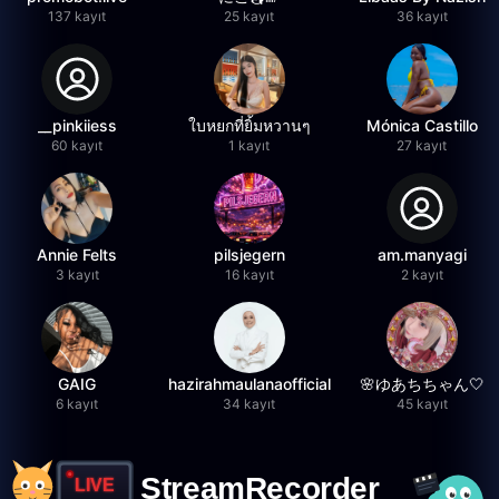
137 kayıt
25 kayıt
36 kayıt
__pinkiiess
ใบหยกที่ยิ้มหวานๆ
Mónica Castillo
60 kayıt
1 kayıt
27 kayıt
Annie Felts
pilsjegern
am.manyagi
3 kayıt
16 kayıt
2 kayıt
GAIG
hazirahmaulanaofficial
🌸ゆあちちゃん🤍
6 kayıt
34 kayıt
45 kayıt