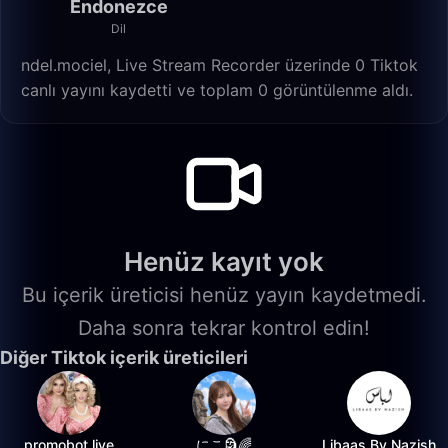
Endonezce
Dil
ndel.mociel, Live Stream Recorder üzerinde 0 Tiktok
canlı yayını kaydetti ve toplam 0 görüntülenme aldı.
Henüz kayıt yok
Bu içerik üreticisi henüz yayın kaydetmedi.
Daha sonra tekrar kontrol edin!
Diğer Tiktok içerik üreticileri
promobot.live
にこ🗿🌈
Libaas By Nazish