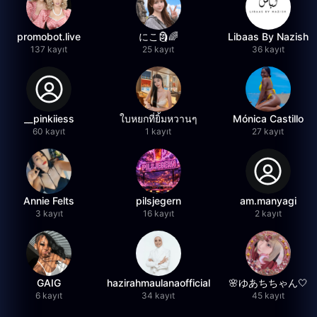
promobot.live
にこ🗿🌈
Libaas By Nazish
137 kayıt
25 kayıt
36 kayıt
__pinkiiess
ใบหยกที่ยิ้มหวานๆ
Mónica Castillo
60 kayıt
1 kayıt
27 kayıt
Annie Felts
pilsjegern
am.manyagi
3 kayıt
16 kayıt
2 kayıt
GAIG
hazirahmaulanaofficial
🌸ゆあちちゃん🤍
6 kayıt
34 kayıt
45 kayıt