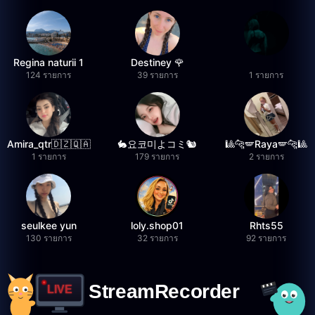
Regina naturii 1
Destiney 🌹
124 รายการ
39 รายการ
1 รายการ
Amira_qtr🇩🇿🇶🇦
🐇요코미よコミ🐿
🎱🐆🪽Raya🪽🐆🎱
1 รายการ
179 รายการ
2 รายการ
seulkee yun
loly.shop01
Rhts55
130 รายการ
32 รายการ
92 รายการ