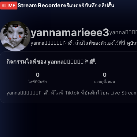
Stream Recorder
LIVE
ครีเอเตอร์
บันทึก
คลิปสั้น
yannamarieee3
yanna👩🏽‍❤️‍💋
yanna👩🏽‍❤️‍💋‍👩🏾🏳️‍🌈. เก็บไลฟ์ของตัวเองไว้ที่นี่ 
กิจกรรมไลฟ์ของ yanna👩🏽‍❤️‍💋‍👩🏾🏳️‍🌈.
0
0
ไลฟ์ที่บันทึก
ยอดดูทั้งหมด
yanna👩🏽‍❤️‍💋‍👩🏾🏳️‍🌈. มีไลฟ์ Tiktok ที่บันทึกไว้บน Live