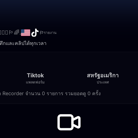
‍👩🏾🏳️‍🌈.
รายงาน
ดูบันทึกและคลิปได้ทุกเวลา
Tiktok
สหรัฐอเมริกา
แพลตฟอร์ม
ประเทศ
 Stream Recorder จำนวน 0 รายการ รวมยอดดู 0 ครั้ง