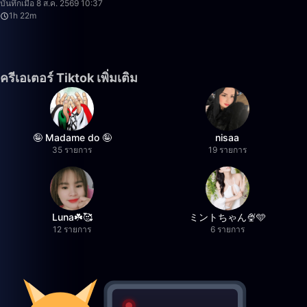
บันทึกเมื่อ 8 ส.ค. 2569 10:37
1h 22m
ครีเอเตอร์ Tiktok เพิ่มเติม
🤪 Madame do 🤪
nisaa
35 รายการ
19 รายการ
Luna☘️🥰
ミントちゃん🍨🩵
12 รายการ
6 รายการ