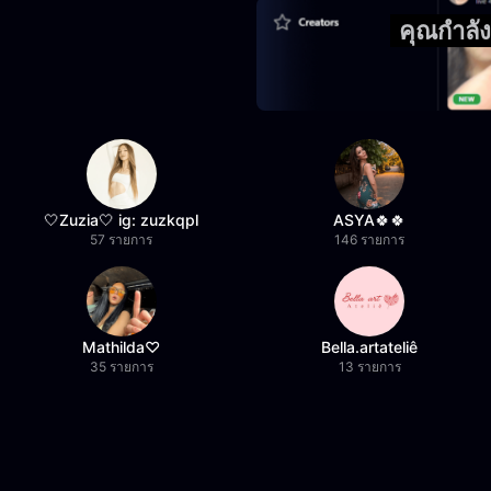
คุณกำลั
🤍Zuzia🤍 ig: zuzkqpl
ASYA🍀🍀
57 รายการ
146 รายการ
Mathilda♡︎
Bella.artateliê
35 รายการ
13 รายการ