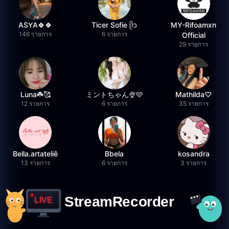
ASYA🍀🍀
Ticer Sofie ᥫ᭡
MY-Rifoamxn
146 รายการ
6 รายการ
Official
29 รายการ
Luna☘️🥰
ミントちゃん🍨🩵
Mathilda♡︎
12 รายการ
6 รายการ
35 รายการ
Bella.artateliê
Bbela
kosandra
13 รายการ
6 รายการ
3 รายการ