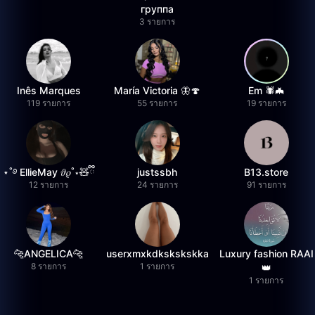
группа
3 รายการ
Inês Marques
María Victoria 🦋🍄
Em 🕷️🦇
119 รายการ
55 รายการ
19 รายการ
⋆˚࿔ EllieMay 𝜗𝜚˚⋆🧸ྀི
justssbh
B13.store
12 รายการ
24 รายการ
91 รายการ
🐆ANGELICA🐆
userxmxkdkskskskka
Luxury fashion RAAI
8 รายการ
1 รายการ
👑
1 รายการ