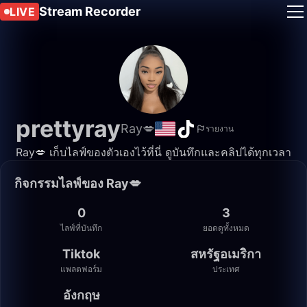
Stream Recorder
LIVE
prettyray
Ray💋
รายงาน
Ray💋 เก็บไลฟ์ของตัวเองไว้ที่นี่ ดูบันทึกและคลิปได้ทุกเวลา
กิจกรรมไลฟ์ของ Ray💋
0
3
ไลฟ์ที่บันทึก
ยอดดูทั้งหมด
Tiktok
สหรัฐอเมริกา
แพลตฟอร์ม
ประเทศ
อังกฤษ