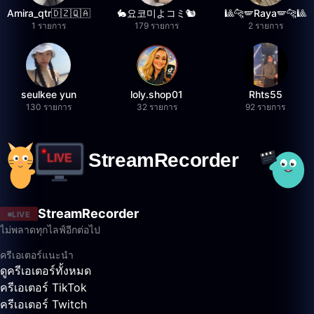
Amira_qtr🇩🇿🇶🇦
🐇요코미よコミ🐿
🎱🐆🪽Raya🪽🐆🎱
1 รายการ
179 รายการ
2 รายการ
seulkee yun
loly.shop01
Rhts55
130 รายการ
32 รายการ
92 รายการ
StreamRecorder
LIVE
ไม่พลาดทุกไลฟ์อีกต่อไป
ครีเอเตอร์แนะนำ
ดูครีเอเตอร์ทั้งหมด
ครีเอเตอร์ TikTok
ครีเอเตอร์ Twitch