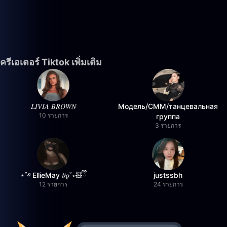
ครีเอเตอร์ Tiktok เพิ่มเติม
𝐿𝐼𝑉𝐼𝐴 𝐵𝑅𝑂𝑊𝑁
Модель/СММ/танцевальная
10 รายการ
группа
3 รายการ
⋆˚࿔ EllieMay 𝜗𝜚˚⋆🧸ྀི
justssbh
12 รายการ
24 รายการ