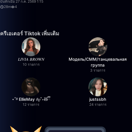
บันทึกเมื่อ 27 ก.ค. 2569 1:15
28m
4
ครีเอเตอร์ Tiktok เพิ่มเติม
𝐿𝐼𝑉𝐼𝐴 𝐵𝑅𝑂𝑊𝑁
Модель/СММ/танцевальная
10 รายการ
группа
3 รายการ
⋆˚࿔ EllieMay 𝜗𝜚˚⋆🧸ྀི
justssbh
12 รายการ
24 รายการ