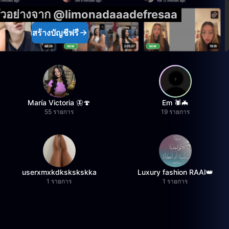
ตัวอย่างจาก @limonadaaadefresaa
สร้างบัญชีฟรี
María Victoria 🦋🍄
Em 🕷️🦇
55 รายการ
19 รายการ
userxmxkdkskskskka
Luxury fashion RAAI👑
1 รายการ
1 รายการ