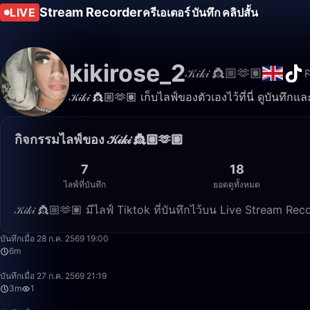
Stream Recorder
LIVE
ครีเอเตอร์
บันทึก
คลิปสั้น
kikirose_2
𝒦𝒾𝓀𝒾 👸🏼🫶🏽
𝒦𝒾𝓀𝒾 👸🏼🫶🏽 เก็บไลฟ์ของตัวเองไว้ที่นี่ ดูบันทึก
กิจกรรมไลฟ์ของ 𝒦𝒾𝓀𝒾 👸🏼🫶🏽
7
18
ไลฟ์ที่บันทึก
ยอดดูทั้งหมด
𝒦𝒾𝓀𝒾 👸🏼🫶🏽 มีไลฟ์ Tiktok ที่บันทึกไว้บน Live Stream 
บันทึกเมื่อ 28 ก.ค. 2569 19:00
6m
บันทึกเมื่อ 27 ก.ค. 2569 21:19
3m
1