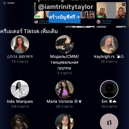
@iamtrinitytaylor
สร้างบัญชีฟรี
ครีเอเตอร์ Tiktok เพิ่มเติม
𝐿𝐼𝑉𝐼𝐴 𝐵𝑅𝑂𝑊𝑁
Модель/СММ/
kaylxigh.rx 💣🐚
10 รายการ
74 รายการ
танцевальная
группа
3 รายการ
Inês Marques
María Victoria 🦋🍄
Em 🕷️🦇
119 รายการ
55 รายการ
19 รายการ