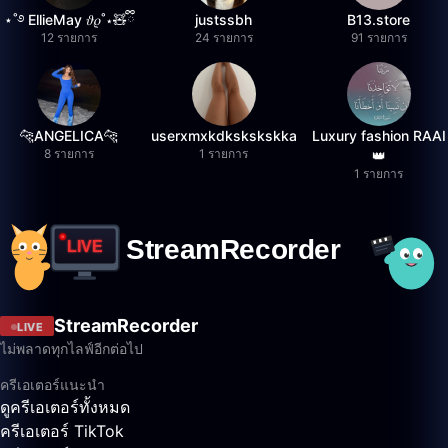
⋆˚࿔ EllieMay 𝜗𝜚˚⋆🧸ྀི
justssbh
B13.store
12 รายการ
24 รายการ
91 รายการ
🐆ANGELICA🐆
userxmxkdkskskskka
Luxury fashion RAAI
8 รายการ
1 รายการ
👑
1 รายการ
StreamRecorder
LIVE
ไม่พลาดทุกไลฟ์อีกต่อไป
ครีเอเตอร์แนะนำ
ดูครีเอเตอร์ทั้งหมด
ครีเอเตอร์ TikTok