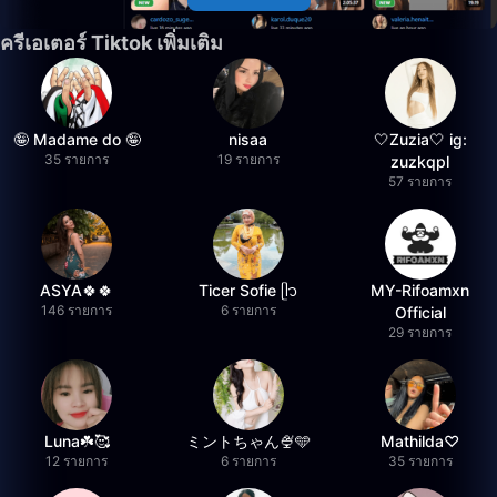
ครีเอเตอร์ Tiktok เพิ่มเติม
🤪 Madame do 🤪
nisaa
🤍Zuzia🤍 ig:
35 รายการ
19 รายการ
zuzkqpl
57 รายการ
ASYA🍀🍀
Ticer Sofie ᥫ᭡
MY-Rifoamxn
146 รายการ
6 รายการ
Official
29 รายการ
Luna☘️🥰
ミントちゃん🍨🩵
Mathilda♡︎
12 รายการ
6 รายการ
35 รายการ