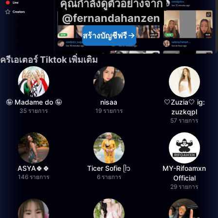
คุณกำลังดูตัวอย่างจาก
@fernandahanzen
สร้างบัญชีฟรี
ครีเอเตอร์ Tiktok เพิ่มเติม
🤪 Madame do 🤪
nisaa
🤍Zuzia🤍 ig:
35 รายการ
19 รายการ
zuzkqpl
57 รายการ
ASYA🍀🍀
Ticer Sofie ᥫ᭡
MY-Rifoamxn
146 รายการ
6 รายการ
Official
29 รายการ