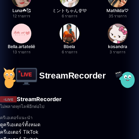
Luna☘️🥰
ミントちゃん🍨🩵
Mathilda♡︎
12 รายการ
6 รายการ
35 รายการ
Bella.artateliê
Bbela
kosandra
13 รายการ
6 รายการ
3 รายการ
StreamRecorder
LIVE
ไม่พลาดทุกไลฟ์อีกต่อไป
ครีเอเตอร์แนะนำ
ดูครีเอเตอร์ทั้งหมด
ครีเอเตอร์ TikTok