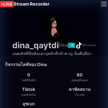
Stream Recorder
LIVE
dina_qaytdi
Dina
รายงาน
แบตเทิลที่มีพลังและบุคลิกที่กล้าหาญ นั่นคือดีน่า
กิจกรรมไลฟ์ของ Dina
0
80
ไลฟ์ที่บันทึก
ยอดดูทั้งหมด
Tiktok
คาซัคสถาน
แพลตฟอร์ม
ประเทศ
อุซเบก