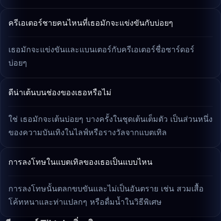
ครีเอเตอร์ชายคนไหนที่เธอมักจะแข่งขันกับบ่อยๆ
เธอมักจะแข่งขันและแบนเตอร์กับครีเอเตอร์ชื่อซาร์ดอร์
บ่อยๆ
ดีน่าเต้นบนช่องของเธอหรือไม่
ใช่ เธอมักจะเต้นบ่อยๆ บางครั้งในชุดเต้นเต็มตัว เป็นส่วนหนึ่ง
ของความบันเทิงในไลฟ์หรือรางวัลจากแบตเทิล
การลงโทษในแบตเทิลของเธอเป็นแบบไหน
การลงโทษนั้นตลกขบขันและไม่เป็นอันตราย เช่น สวมเสื้อ
โค้ทหนาและท่าแปลกๆ หรือดื่มน้ำในวิธีพิเศษ