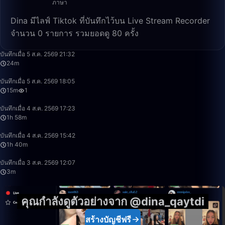
ภาษา
Dina มีไลฟ์ Tiktok ที่บันทึกไว้บน Live Stream Recorder
จำนวน 0 รายการ รวมยอดดู 80 ครั้ง
24:41
บันทึกเมื่อ 5 ส.ค. 2569 21:32
24m
15:17
บันทึกเมื่อ 5 ส.ค. 2569 18:05
15m
1
1:58:10
บันทึกเมื่อ 4 ส.ค. 2569 17:23
1h 58m
1:40:00
บันทึกเมื่อ 4 ส.ค. 2569 15:42
1h 40m
3:54
บันทึกเมื่อ 3 ส.ค. 2569 12:07
3m
คุณกำลังดูตัวอย่างจาก @dina_qaytdi
สร้างบัญชีฟรี