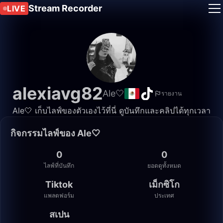
Stream Recorder
LIVE
alexiavg82
Ale🤍
รายงาน
Ale🤍 เก็บไลฟ์ของตัวเองไว้ที่นี่ ดูบันทึกและคลิปได้ทุกเวลา
กิจกรรมไลฟ์ของ Ale🤍
0
0
ไลฟ์ที่บันทึก
ยอดดูทั้งหมด
Tiktok
เม็กซิโก
แพลตฟอร์ม
ประเทศ
สเปน