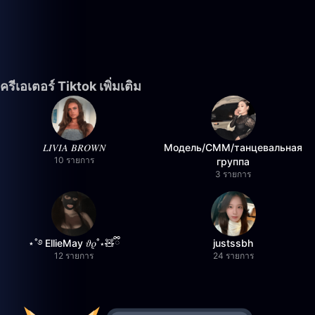
ครีเอเตอร์ Tiktok เพิ่มเติม
𝐿𝐼𝑉𝐼𝐴 𝐵𝑅𝑂𝑊𝑁
Модель/СММ/танцевальная
10 รายการ
группа
3 รายการ
⋆˚࿔ EllieMay 𝜗𝜚˚⋆🧸ྀི
justssbh
12 รายการ
24 รายการ