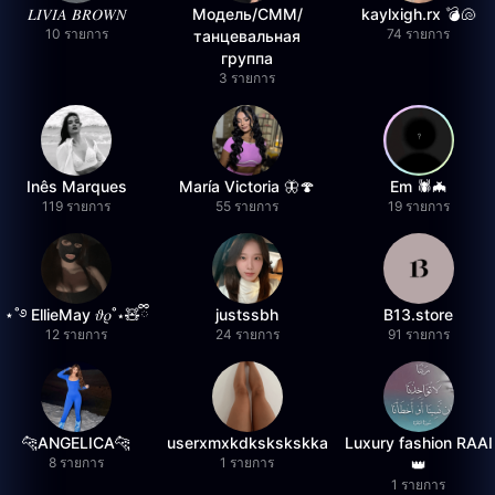
𝐿𝐼𝑉𝐼𝐴 𝐵𝑅𝑂𝑊𝑁
Модель/СММ/
kaylxigh.rx 💣🐚
10 รายการ
74 รายการ
танцевальная
группа
3 รายการ
Inês Marques
María Victoria 🦋🍄
Em 🕷️🦇
119 รายการ
55 รายการ
19 รายการ
⋆˚࿔ EllieMay 𝜗𝜚˚⋆🧸ྀི
justssbh
B13.store
12 รายการ
24 รายการ
91 รายการ
🐆ANGELICA🐆
userxmxkdkskskskka
Luxury fashion RAAI
8 รายการ
1 รายการ
👑
1 รายการ