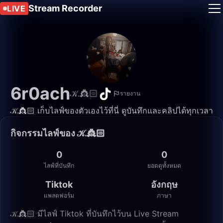
Stream Recorder
LIVE
6r0ach
𝒦.👸🏻
รายงาน
𝒦.👸🏻 เก็บไลฟ์ของตัวเองไว้ที่นี่ ดูบันทึกและคลิปได้ทุกเวลา
กิจกรรมไลฟ์ของ 𝒦.👸🏻
0
0
ไลฟ์ที่บันทึก
ยอดดูทั้งหมด
Tiktok
อังกฤษ
แพลตฟอร์ม
ภาษา
𝒦.👸🏻 มีไลฟ์ Tiktok ที่บันทึกไว้บน Live Stream