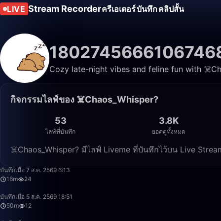
Stream Recorder
LIVE
ครีเอเตอร์
บันทึก
คลิปสั้น
1802745666106746
Cozy late-night vibes and feline fun with ☠️C
กิจกรรมไลฟ์ของ ☠️Chaos_Whisper?
53
3.8K
ไลฟ์ที่บันทึก
ยอดดูทั้งหมด
☠️Chaos_Whisper? มีไลฟ์ Liveme ที่บันทึกไว้บน Live Str
บันทึกเมื่อ 7 ส.ค. 2569 6:13
16m
24
บันทึกเมื่อ 5 ส.ค. 2569 18:51
50m
12