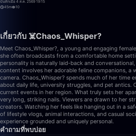
บันทึกเมื่อ 4 ส.ค. 2569 19:15
45m
10
เกี่ยวกับ ☠️Chaos_Whisper?
Meet Chaos_Whisper?, a young and engaging female c
she often broadcasts from a comfortable home settin
personality is naturally laid-back and conversational,
content involves her adorable feline companions, a w
camera. Chaos_Whisper? spends much of her time engag
about daily life, university struggles, and pet antics
current events in her region. What truly sets her ap
very long, striking nails. Viewers are drawn to her s
creators. Watching her feels like hanging out in a sa
of lifestyle vlogs, animal interactions, and casual so
experience grounded and uniquely personal.
คำถามที่พบบ่อย