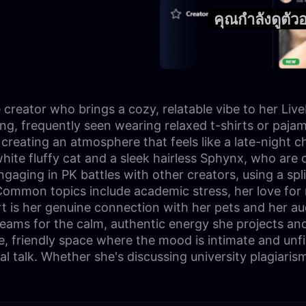
คุณกำลังดูต
reator who brings a cozy, relatable vibe to her Liv
g, frequently seen wearing relaxed t-shirts or pajam
 creating an atmosphere that feels like a late-night ch
hite fluffy cat and a sleek hairless Sphynx, who are 
ing in PK battles with other creators, using a split
. Common topics include academic stress, her love for 
art is her genuine connection with her pets and her a
treams for the calm, authentic energy she projects an
fe, friendly space where the mood is intimate and unf
cial talk. Whether she's discussing university plagiar