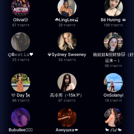
Olivia🎲
☘️LingLee🍒
Bé Hương 🫦
67 รายการ
28 รายการ
199 รายการ
ꨄB𝚎𝚜𝚝𝚒𝚊🖤
💎Sydney Sweeney
杨娃娃&招财猫🐱（好
35 รายการ
54 รายการ
运来～）
98 รายการ
🩷 Day 🗽
高冷周（-15k🫘）
OnSolanyi
86 รายการ
67 รายการ
18 รายการ
Bubullee🧚🏼‍♀️
Аннушка💋
🐎 𝓔𝓵𝓲𝓯 🐎