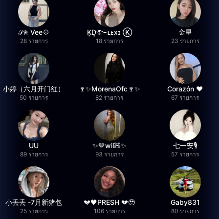
𝒮✮ Vee💠
K͙D͙࿐ʟᴇxɪ Ⓚ
金星
28 รายการ
18 รายการ
23 รายการ
小婷（六月开门红）
🍷✨MorenaOfc🍷✨
Corazón ♥
50 รายการ
82 รายการ
67 รายการ
UU
✨🤎wil🧸✨
七一安🎙️
89 รายการ
93 รายการ
57 รายการ
小丢丢 -7月新猪包
💔🖤PRESH 💔🥹
Gaby831
25 รายการ
106 รายการ
80 รายการ