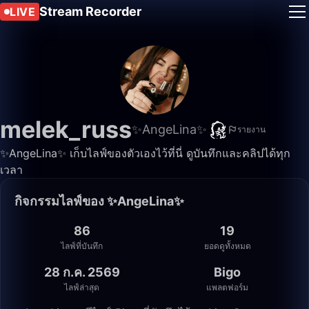
Stream Recorder
LIVE
melek_russ
✨AngeLina✨
รายงาน
✨AngeLina✨ เก็บไลฟ์ของตัวเองไว้ที่นี่ ดูบันทึกและคลิปได้ทุก
เวลา
กิจกรรมไลฟ์ของ ✨AngeLina✨
86
19
ไลฟ์ที่บันทึก
ยอดดูทั้งหมด
28 ก.ค. 2569
Bigo
ไลฟ์ล่าสุด
แพลตฟอร์ม