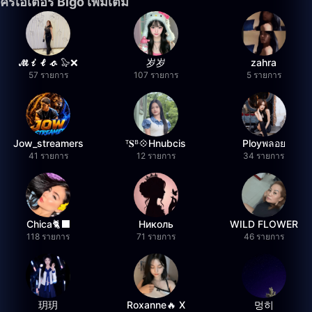
ครีเอเตอร์ Bigo เพิ่มเติม
𝓜𝓲𝓵𝓸 🦭❌
岁岁
zahra
57 รายการ
107 รายการ
5 รายการ
Jow_streamers
ᵀ𝐒ᴮ💠Hnubcis
Ployพลอย
41 รายการ
12 รายการ
34 รายการ
Chica🐈‍⬛
Николь
WILD FLOWER
118 รายการ
71 รายการ
46 รายการ
玥玥
Roxanne🔥 X
멍히