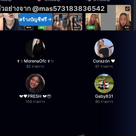
ูตัวอย่างจาก @mas573183836542
สร้างบัญชีฟรี
🍷✨MorenaOfc🍷✨
Corazón ♥
82 รายการ
67 รายการ
💔🖤PRESH 💔🥹
Gaby831
106 รายการ
80 รายการ