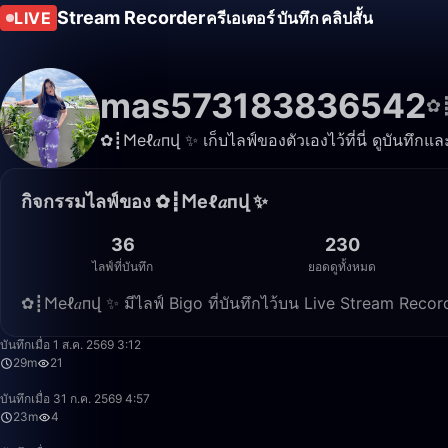
Stream Recorder
LIVE
ครีเอเตอร์
บันทึก
คลิปสั้น
mas573183836542
✿┋
✿┋𐌑еℓ𝑎пվ ✨ เก็บไลฟ์ของตัวเองไว้ที่นี่ ดูบันทึกแ
กิจกรรมไลฟ์ของ ✿┋𐌑еℓ𝑎пվ ✨
36
230
ไลฟ์ที่บันทึก
ยอดดูทั้งหมด
✿┋𐌑еℓ𝑎пվ ✨ มีไลฟ์ Bigo ที่บันทึกไว้บน Live Stream Rec
บันทึกเมื่อ 1 ส.ค. 2569 3:12
29m
21
บันทึกเมื่อ 31 ก.ค. 2569 4:57
23m
4