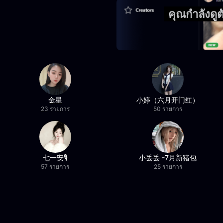
คุณกำลังด
金星
小婷（六月开门红）
23 รายการ
50 รายการ
七一安🎙️
小丢丢 -7月新猪包
57 รายการ
25 รายการ