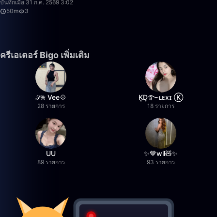
บันทึกเมื่อ 31 ก.ค. 2569 3:02
50m
3
ครีเอเตอร์ Bigo เพิ่มเติม
𝒮✮ Vee💠
K͙D͙࿐ʟᴇxɪ Ⓚ
28 รายการ
18 รายการ
UU
✨🤎wil🧸✨
89 รายการ
93 รายการ