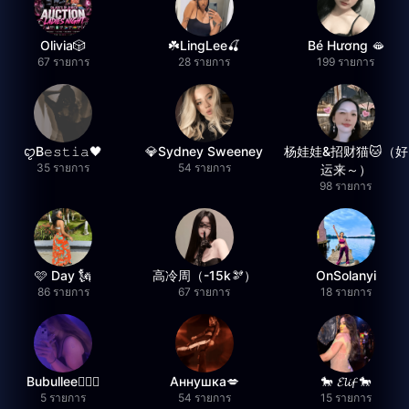
Olivia🎲
☘️LingLee🍒
Bé Hương 🫦
67 รายการ
28 รายการ
199 รายการ
ꨄB𝚎𝚜𝚝𝚒𝚊🖤
💎Sydney Sweeney
杨娃娃&招财猫🐱（好
35 รายการ
54 รายการ
运来～）
98 รายการ
🩷 Day 🗽
高冷周（-15k🫘）
OnSolanyi
86 รายการ
67 รายการ
18 รายการ
Bubullee🧚🏼‍♀️
Аннушка💋
🐎 𝓔𝓵𝓲𝓯 🐎
5 รายการ
54 รายการ
15 รายการ