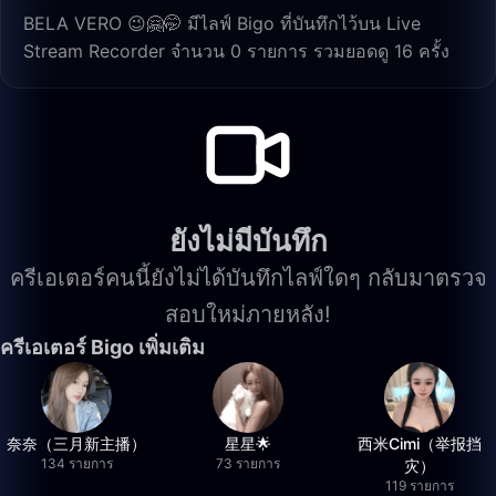
BELA VERO 😉🤗🤭 มีไลฟ์ Bigo ที่บันทึกไว้บน Live
Stream Recorder จำนวน 0 รายการ รวมยอดดู 16 ครั้ง
ยังไม่มีบันทึก
ครีเอเตอร์คนนี้ยังไม่ได้บันทึกไลฟ์ใดๆ กลับมาตรวจ
สอบใหม่ภายหลัง!
ครีเอเตอร์ Bigo เพิ่มเติม
奈奈（三月新主播）
星星🌟
西米Cimi（举报挡
134 รายการ
73 รายการ
灾）
119 รายการ