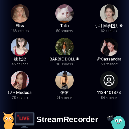
Eliss
Talia
小叶同学7️⃣月🍀
168 รายการ
50 รายการ
62 รายการ
糖七柒
BARBIE DOLL🧚
🍕Cassandra
45 รายการ
30 รายการ
50 รายการ
𝐋ᵀ🔅Medusa
佑佑
1124401878
78 รายการ
91 รายการ
84 รายการ