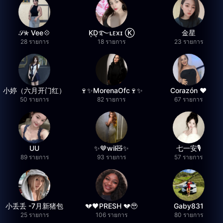
𝒮✮ Vee💠
K͙D͙࿐ʟᴇxɪ Ⓚ
金星
28 รายการ
18 รายการ
23 รายการ
小婷（六月开门红）
🍷✨MorenaOfc🍷✨
Corazón ♥
50 รายการ
82 รายการ
67 รายการ
UU
✨🤎wil🧸✨
七一安🎙️
89 รายการ
93 รายการ
57 รายการ
小丢丢 -7月新猪包
💔🖤PRESH 💔🥹
Gaby831
25 รายการ
106 รายการ
80 รายการ