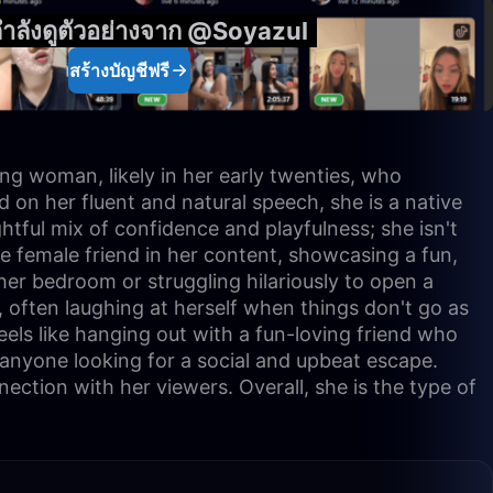
ำลังดูตัวอย่างจาก @Soyazul
สร้างบัญชีฟรี
ung woman, likely in her early twenties, who
 on her fluent and natural speech, she is a native
ghtful mix of confidence and playfulness; she isn't
ose female friend in her content, showcasing a fun,
her bedroom or struggling hilariously to open a
, often laughing at herself when things don't go as
eels like hanging out with a fun-loving friend who
r anyone looking for a social and upbeat escape.
ction with her viewers. Overall, she is the type of