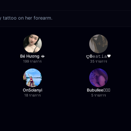
ly tattoo on her forearm.
Bé Hương 🫦
ꨄB𝚎𝚜𝚝𝚒𝚊🖤
199 รายการ
35 รายการ
OnSolanyi
Bubullee🧚🏼‍♀️
18 รายการ
5 รายการ