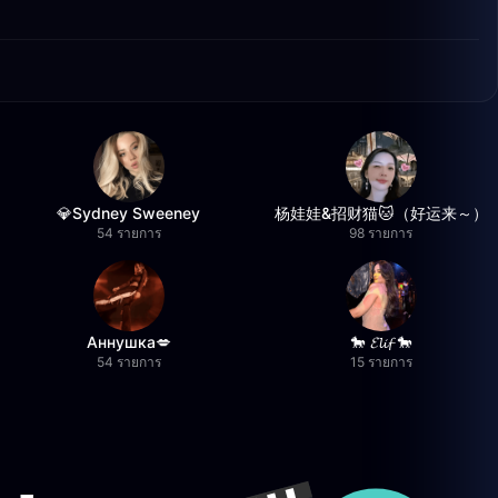
💎Sydney Sweeney
杨娃娃&招财猫🐱（好运来～）
54 รายการ
98 รายการ
Аннушка💋
🐎 𝓔𝓵𝓲𝓯 🐎
54 รายการ
15 รายการ