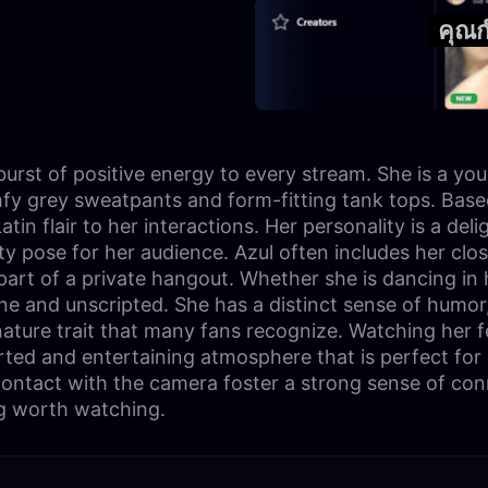
คุณก
burst of positive energy to every stream. She is a yo
mfy grey sweatpants and form-fitting tank tops. Based
n flair to her interactions. Her personality is a deli
irty pose for her audience. Azul often includes her cl
part of a private hangout. Whether she is dancing in 
ine and unscripted. She has a distinct sense of humor
nature trait that many fans recognize. Watching her f
earted and entertaining atmosphere that is perfect fo
ontact with the camera foster a strong sense of conne
g worth watching.