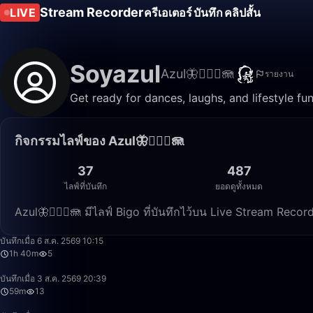
Stream Recorder
LIVE
ครีเอเตอร์
บันทึก
คลิปสั้น
Soyazul
Azul🦋🧜🏼‍♀️🪼
รายงาน
Get ready for dances, laughs, and lifestyle fun 
กิจกรรมไลฟ์ของ Azul🦋🧜🏼‍♀️🪼
37
487
ไลฟ์ที่บันทึก
ยอดดูทั้งหมด
Azul🦋🧜🏼‍♀️🪼 มีไลฟ์ Bigo ที่บันทึกไว้บน Live Stream Re
บันทึกเมื่อ 6 ส.ค. 2569 10:15
1h 40m
5
บันทึกเมื่อ 3 ส.ค. 2569 20:39
59m
13