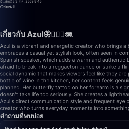
บันทึกเมื่อ 3 ส.ค. 2569 8:45
4m
6
เกี่ยวกับ Azul🦋🧜🏼‍♀️🪼
Azul is a vibrant and energetic creator who brings a 
embraces a casual yet stylish look, often seen in co
Spanish speaker, which adds a warm and authentic Lati
afraid to break into a reggaeton dance or strike a fl
social dynamic that makes viewers feel like they are 
bottle of wine in the kitchen, her content feels genu
planned. Her butterfly tattoo on her forearm is a sig
doesn't take life too seriously. She creates a lighth
Azul's direct communication style and frequent eye c
creator who turns everyday moments into somethin
คำถามที่พบบ่อย
What language does Azul speak in her videos?