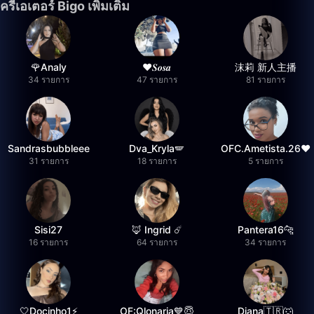
ครีเอเตอร์ Bigo เพิ่มเติม
🌹Analy
❤︎⁠𝑺𝒐𝒔𝒂
沫莉 新人主播
34 รายการ
47 รายการ
81 รายการ
Sandrasbubbleee
Dva_Kryla🪽
OFC.Ametista.26❤
31 รายการ
18 รายการ
5 รายการ
Sisi27
🦊 Ingrid ☄️
Pantera16🐆
16 รายการ
64 รายการ
34 รายการ
🤍Docinho1⚡️
OF:Qlonaria💙😇
Diana🇹🇷🐺