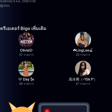
บันทึกเมื่อ 6 ส.ค. 2569 0:56
35m
ครีเอเตอร์ Bigo เพิ่มเติม
Olivia🎲
☘️LingLee🍒
67 รายการ
28 รายการ
🩷 Day 🗽
高冷周（-15k🫘）
86 รายการ
67 รายการ