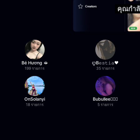
คุณกำล
Bé Hương 🫦
ꨄB𝚎𝚜𝚝𝚒𝚊🖤
199 รายการ
35 รายการ
OnSolanyi
Bubullee🧚🏼‍♀️
18 รายการ
5 รายการ