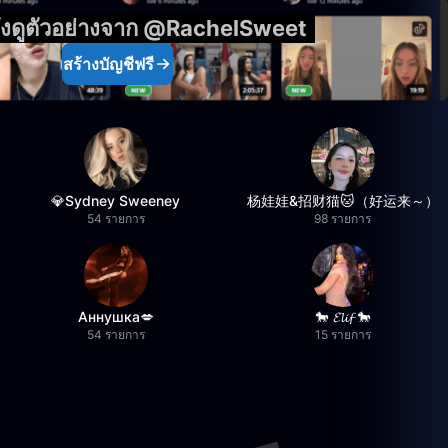
ังดูตัวอย่างจาก @RachelSweet
สร้างบัญชีฟรี
💎Sydney Sweeney
杨娃娃&招财猫🐱（好运来～）
54 รายการ
98 รายการ
Аннушка💋
🐎 𝓔𝓵𝓲𝓯 🐎
54 รายการ
15 รายการ