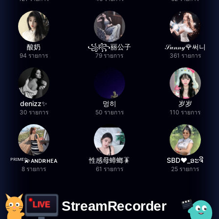
酸奶
꧁l꧂丽公子
𝒮𝓊𝓃𝓃𝓎🌹써니
94 รายการ
79 รายการ
361 รายการ
denizz✨
멍히
岁岁
30 รายการ
50 รายการ
110 รายการ
ᴾᴿᴵᴹᴱ💫ᴀɴᴅʀʜᴇᴀ
性感母蟑螂🪳
SBD❤️_ອະຈີ
8 รายการ
61 รายการ
25 รายการ