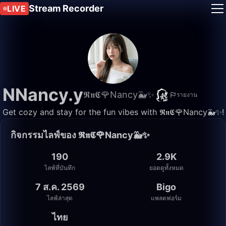
Stream Recorder
LIVE
NNancy.y
𝕽𝖓𝕮🌹Nancy🐳✨
รายงาน
Get cozy and stay for the fun vibes with 𝕽𝖓𝕮🌹Nancy🐳✨!
กิจกรรมไลฟ์ของ 𝕽𝖓𝕮🌹Nancy🐳✨
190
2.9K
ไลฟ์ที่บันทึก
ยอดดูทั้งหมด
7 ส.ค. 2569
Bigo
ไลฟ์ล่าสุด
แพลตฟอร์ม
ไทย