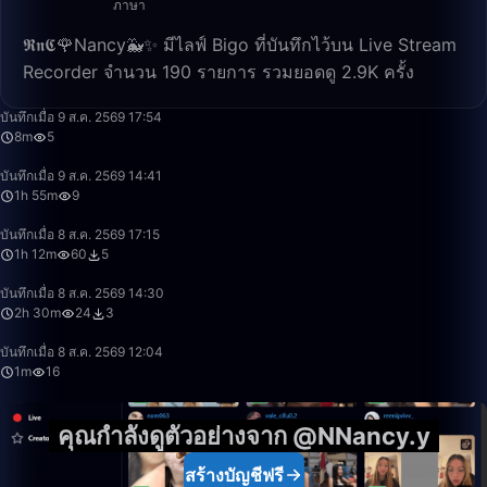
ภาษา
𝕽𝖓𝕮🌹Nancy🐳✨ มีไลฟ์ Bigo ที่บันทึกไว้บน Live Stream
Recorder จำนวน 190 รายการ รวมยอดดู 2.9K ครั้ง
8:58
บันทึกเมื่อ 9 ส.ค. 2569 17:54
8m
5
1:55:45
บันทึกเมื่อ 9 ส.ค. 2569 14:41
1h 55m
9
1:12:23
บันทึกเมื่อ 8 ส.ค. 2569 17:15
1h 12m
60
5
2:29:59
บันทึกเมื่อ 8 ส.ค. 2569 14:30
2h 30m
24
3
1:04
บันทึกเมื่อ 8 ส.ค. 2569 12:04
1m
16
คุณกำลังดูตัวอย่างจาก @NNancy.y
สร้างบัญชีฟรี