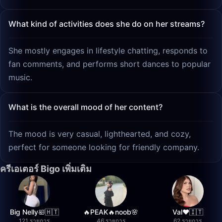
What kind of activities does she do on her streams?
She mostly engages in lifestyle chatting, responds to
fan comments, and performs short dances to popular
music.
What is the overall mood of her content?
The mood is very casual, lighthearted, and cozy,
perfect for someone looking for friendly company.
ครีเอเตอร์ Bigo เพิ่มเติม
Big Nelly🛀🇭🇹
🔥PEAK🔥noob🌸
Val❤️🇮🇹
121 รายการ
46 รายการ
62 รายการ