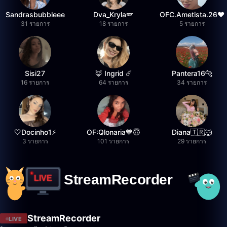
Sandrasbubbleee
Dva_Kryla🪽
OFC.Ametista.26❤
31 รายการ
18 รายการ
5 รายการ
Sisi27
🦊 Ingrid ☄️
Pantera16🐆
16 รายการ
64 รายการ
34 รายการ
🤍Docinho1⚡️
OF:Qlonaria💙😇
Diana🇹🇷🐺
3 รายการ
101 รายการ
29 รายการ
StreamRecorder
LIVE