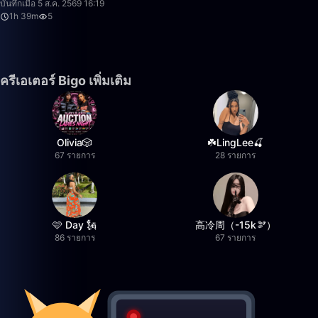
บันทึกเมื่อ 5 ส.ค. 2569 16:19
1h 39m
5
ครีเอเตอร์ Bigo เพิ่มเติม
Olivia🎲
☘️LingLee🍒
67 รายการ
28 รายการ
🩷 Day 🗽
高冷周（-15k🫘）
86 รายการ
67 รายการ