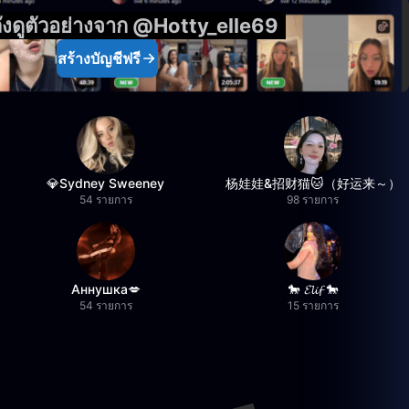
ังดูตัวอย่างจาก @Hotty_elle69
สร้างบัญชีฟรี
💎Sydney Sweeney
杨娃娃&招财猫🐱（好运来～）
54 รายการ
98 รายการ
Аннушка💋
🐎 𝓔𝓵𝓲𝓯 🐎
54 รายการ
15 รายการ