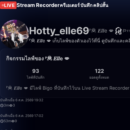
Stream Recorder
LIVE
ครีเอเตอร์
บันทึก
คลิปสั้น
Hotty_elle69
ᴾ🦧 𝑬𝒍𝒍e 💋
ร
ᴾ🦧 𝑬𝒍𝒍e 💋 เก็บไลฟ์ของตัวเองไว้ที่นี่ ดูบันทึกและ
กิจกรรมไลฟ์ของ ᴾ🦧 𝑬𝒍𝒍e 💋
93
122
ไลฟ์ที่บันทึก
ยอดดูทั้งหมด
ᴾ🦧 𝑬𝒍𝒍e 💋 มีไลฟ์ Bigo ที่บันทึกไว้บน Live Stream Recor
บันทึกเมื่อ 6 ส.ค. 2569 19:32
3m
3
บันทึกเมื่อ 6 ส.ค. 2569 17:02
53m
9