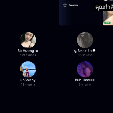
คุณกำล
Bé Hương 🫦
ꨄB𝚎𝚜𝚝𝚒𝚊🖤
199 รายการ
35 รายการ
OnSolanyi
Bubullee🧚🏼‍♀️
18 รายการ
5 รายการ