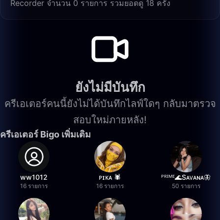
Recorder จำนวน 0 รายการ รวมยอดดู 18 ครั้ง
ยังไม่มีบันทึก
ครีเอเตอร์คนนี้ยังไม่ได้บันทึกไลฟ์ใดๆ กลับมาตรวจ
สอบใหม่ภายหลัง!
ครีเอเตอร์ Bigo เพิ่มเติม
ww1012
ᴘɪᴋᴀ 🕷️
ᴾᴿᴵᴹᴱ🌊Sᴀᴠᴀɴᴀ🦋
16 รายการ
16 รายการ
50 รายการ