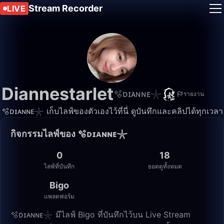
Stream Recorder
LIVE
Diannestarlet
🫧ᴅɪᴀɴɴᴇ𓇼
รายงาน
🫧ᴅɪᴀɴɴᴇ𓇼 เก็บไลฟ์ของตัวเองไว้ที่นี่ ดูบันทึกและคลิปได้ทุกเวลา
กิจกรรมไลฟ์ของ 🫧ᴅɪᴀɴɴᴇ𓇼
0
18
ไลฟ์ที่บันทึก
ยอดดูทั้งหมด
Bigo
แพลตฟอร์ม
🫧ᴅɪᴀɴɴᴇ𓇼 มีไลฟ์ Bigo ที่บันทึกไว้บน Live Stream