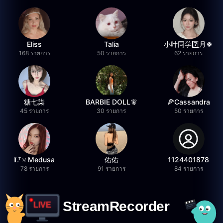
Eliss
Talia
小叶同学7️⃣月🍀
168 รายการ
50 รายการ
62 รายการ
糖七柒
BARBIE DOLL🧚
🍕Cassandra
45 รายการ
30 รายการ
50 รายการ
𝐋ᵀ🔅Medusa
佑佑
1124401878
78 รายการ
91 รายการ
84 รายการ