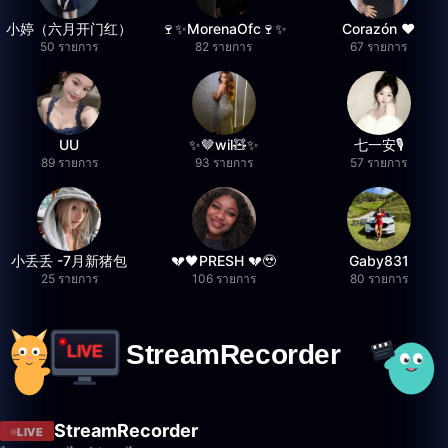
小婷（六月开门红）
🍷✨MorenaOfc🍷✨
Corazón ♥
50 รายการ
82 รายการ
67 รายการ
UU
✨🤎wil🧸✨
七一安🎙️
89 รายการ
93 รายการ
57 รายการ
小丢丢 -7月新猪包
💔🖤PRESH 💔🥹
Gaby831
25 รายการ
106 รายการ
80 รายการ
StreamRecorder
LIVE