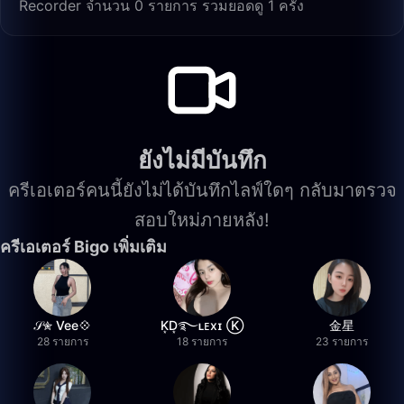
Recorder จำนวน 0 รายการ รวมยอดดู 1 ครั้ง
ยังไม่มีบันทึก
ครีเอเตอร์คนนี้ยังไม่ได้บันทึกไลฟ์ใดๆ กลับมาตรวจ
สอบใหม่ภายหลัง!
ครีเอเตอร์ Bigo เพิ่มเติม
𝒮✮ Vee💠
K͙D͙࿐ʟᴇxɪ Ⓚ
金星
28 รายการ
18 รายการ
23 รายการ