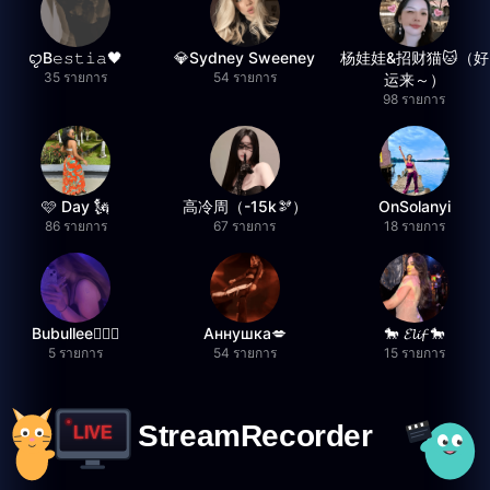
ꨄB𝚎𝚜𝚝𝚒𝚊🖤
💎Sydney Sweeney
杨娃娃&招财猫🐱（好
35 รายการ
54 รายการ
运来～）
98 รายการ
🩷 Day 🗽
高冷周（-15k🫘）
OnSolanyi
86 รายการ
67 รายการ
18 รายการ
Bubullee🧚🏼‍♀️
Аннушка💋
🐎 𝓔𝓵𝓲𝓯 🐎
5 รายการ
54 รายการ
15 รายการ